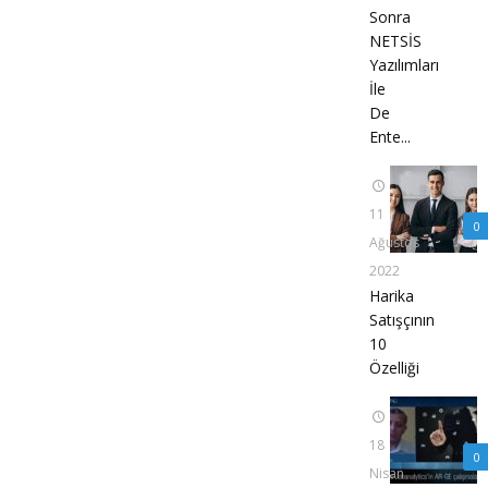
Sonra
NETSİS
Yazılımları
İle
De
Ente...
11
0
Ağustos
2022
Harika
Satışçının
10
Özelliği
18
0
Nisan