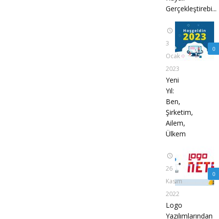
Gerçekleştirebi...
3
0
Ocak
2023
Yeni
Yıl:
Ben,
Şirketim,
Ailem,
Ülkem
26
0
Kasım
2022
Logo
Yazılımlarından