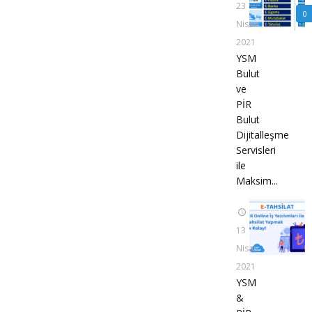
23
0
Nisan
2021
YSM
Bulut
ve
PİR
Bulut
Dijitalleşme
Servisleri
ile
Maksim...
13
Nisan
2021
YSM
&