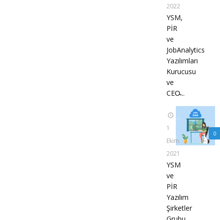
2022
YSM,
PİR
ve
JobAnalytics
Yazılımları
Kurucusu
ve
CEO̵...
1
0
Ekim
2021
YSM
ve
PİR
Yazılım
Şirketler
Grubu