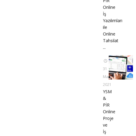
PİR
Online
İş
Yazılımları
ile
Online
Tahsilat
...
31
Mart
2021
YSM
&
PİR
Online
Proje
ve
İş