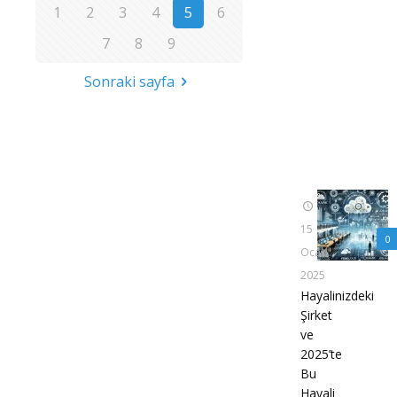
1
2
3
4
5
6
7
8
9
Sonraki sayfa
15
0
Ocak
2025
Hayalinizdeki
Şirket
ve
2025’te
Bu
Hayali