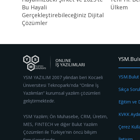
Bu Hayali
Ülkem
Gerçekleştirebileceğiniz Dijital
Çözümler
YSM.Bul
YSM.Bulut
YSM YAZILIM 2007 yılından beri Kocaeli
Üniversitesi Teknoparkı'nda “Online İş
Sıkça Soru
Yazılımları” kurumsal yazılım çözümleri
geliştirmektedir.
Eğitim ve
KVKK Aydı
YSM Yazılım; Ön Muhasebe, CRM, Üretim,
MES, FINTECH ve diğer Bulut Yazılım
Çerez Kull
Çözümleri ile Türkiye'nin öncü bilişim
İletişim
firmalarındandır.