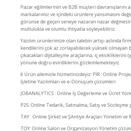
Pazar eğilimlerinin ve B2B müşteri davranışlarını 
markalarımız ve içindeki ürünlere yansımasını değ
görünse de geçen seneye nazaran nazar değmesin di
mutlulukla ve olumlu ihtiyatla söyleyebiliriz.
Yazılım ürünlerimize olan talebin artışı aslında firm
kendilerini çok az zorlayabilecek yüksek olmayan b
çıkacakları dijitalleşme araçlarına, iç eksikliklerini
yönüne doğru evirdiklerini gözlemlemekteyiz.
6 Ürün ailemizle hizmetinizdeyiz: PİR : Online Pro
İşletme Yazılımları ve e-Dönüşüm çözümleri
JOBANALYTICS : Online İş Değerleme ve Ücret Yö
P2S: Online Tedarik, Satınalma, Satış ve Sözleşme
TAY : Online Şirket ve ŞAntiye Araçları Yönetim ve
TOY: Online Salon ve Organizasyon Yönetim çözüm