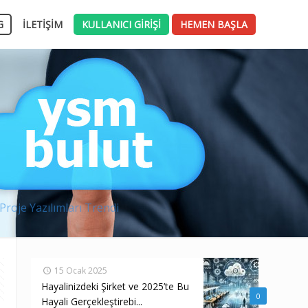
G
İLETİŞİM
KULLANICI GİRİŞİ
HEMEN BAŞLA
Proje Yazılımları Trendi
15 Ocak 2025
Hayalinizdeki Şirket ve 2025’te Bu
0
Hayali Gerçekleştirebi...