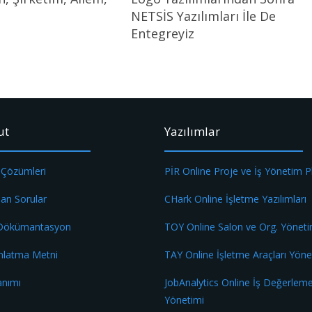
NETSİS Yazılımları İle De
Entegreyiz
ut
Yazılımlar
 Çözümleri
PİR Online Proje ve İş Yönetim 
lan Sorular
CHark Online İşletme Yazılımları
 Dökümantasyon
TOY Online Salon ve Org. Yöneti
nlatma Metni
TAY Online İşletme Araçları Yöne
anımı
JobAnalytics Online İş Değerlem
Yönetimi