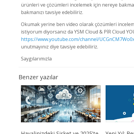
ürünleri ve çözümleri incelemek için nereye bakmal
bakmanızı tavsiye edebiliriz.
Okumak yerine ben video olarak çözümleri inceleme
istiyorum diyorsanız da YSM Cloud & PİR Cloud Y
https://www.youtube.com/channel/UCGnCM7Wo
unutmayınız diye tavsiye edebiliriz.
Saygılarımızla
Benzer yazılar
Hayalinizdeki Şirket ve 2025’te
Yeni Yıl: B