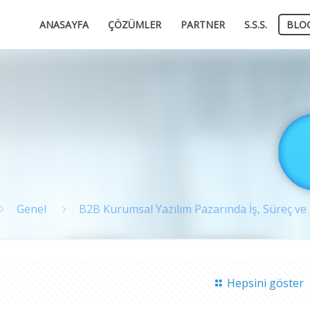
ANASAYFA
ÇÖZÜMLER
PARTNER
S.S.S.
BLO
Genel
B2B Kurumsal Yazılım Pazarında İş, Süreç ve 
Hepsini göster