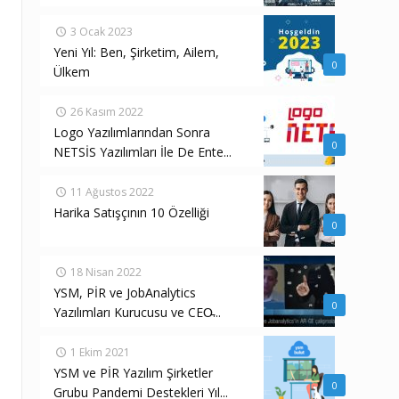
3 Ocak 2023
Yeni Yıl: Ben, Şirketim, Ailem,
0
Ülkem
26 Kasım 2022
Logo Yazılımlarından Sonra
0
NETSİS Yazılımları İle De Ente...
11 Ağustos 2022
Harika Satışçının 10 Özelliği
0
18 Nisan 2022
YSM, PİR ve JobAnalytics
0
Yazılımları Kurucusu ve CEO̵...
1 Ekim 2021
YSM ve PİR Yazılım Şirketler
0
Grubu Pandemi Destekleri Yıl...