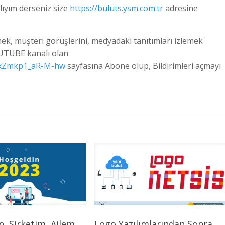
ıyım derseniz size
https://buluts.ysm.com.tr
adresine
k, müşteri görüşlerini, medyadaki tanıtımları izlemek
OUTUBE kanalı olan
0xZmkp1_aR-M-hw
sayfasına Abone olup, Bildirimleri açmayı
en, Şirketim, Ailem,
Logo Yazılımlarından Sonra