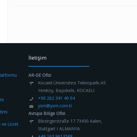
İletişim
Platformu
AR-GE Ofisi
Kocaeli Üniversitesi Teknoparkı A5
Yeniköy, Başiskele, KOCAELİ
+90 262 341 40 04
mi
ysm@ysm.com.tr
timi
Avrupa Bölge Ofisi
Blezingerstraße 17 73430 Aalen,
e ve Ücret
Stuttgart / ALMANYA
+49 163 9613588