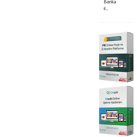
Banka
il...