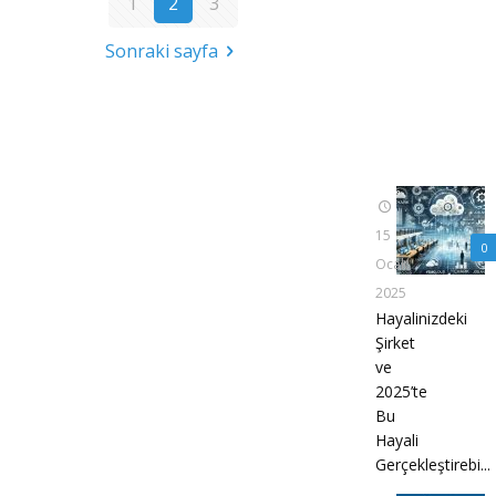
1
2
3
Sonraki sayfa
15
0
Ocak
2025
Hayalinizdeki
Şirket
ve
2025’te
Bu
Hayali
Gerçekleştirebi...