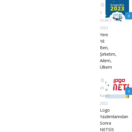
3
0
Ocak
2023
Yeni
Yıl:
Ben,
Şirketim,
Ailem,
Ülkem
26
0
Kasım
2022
Logo
Yazılımlarından
Sonra
NETSİS