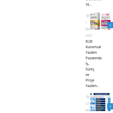
Yıl...
1
0
Ekim
2021
B2B
Kurumsal
Yazılım
Pazarında
İş,
Süreç
ve
Proje
Yazılım...
23
0
Nisan