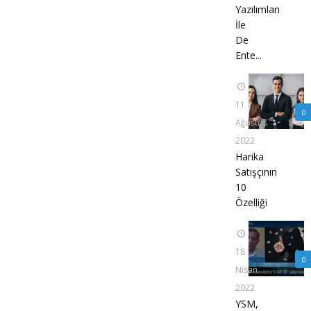
Yazılımları
İle
De
Ente...
11
0
Ağustos
2022
Harika
Satışçının
10
Özelliği
18
0
Nisan
2022
YSM,