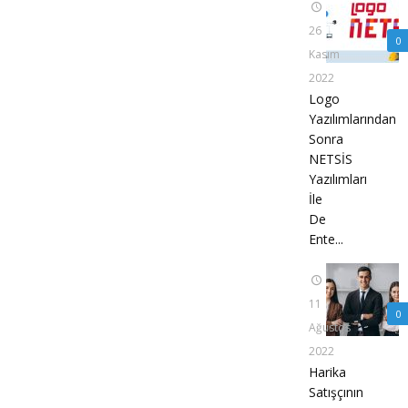
26
0
Kasım
2022
Logo
Yazılımlarından
Sonra
NETSİS
Yazılımları
İle
De
Ente...
11
0
Ağustos
2022
Harika
Satışçının