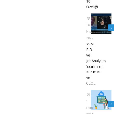
10
Özelliği
18
0
Nisan
2022
YSM,
PİR
ve
JobAnalytics
Yazılımları
Kurucusu
ve
CEO̵...
1
0
Ekim