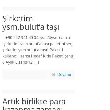
Şirketimi
ysm.bulut’a taşı
+90 262 341 40 04 ysm@ysm.com.tr
şirketimi ysm.bulut‘a taşı paketini seç,
şirketini ysm.bulut‘a taşı! Paket 1
kullanıcı lisansı Hedef Kitle Paket İçeriği
6 Aylık Lisans 12
[…]
Devamı
Artık birlikte para
kazanma zamanı