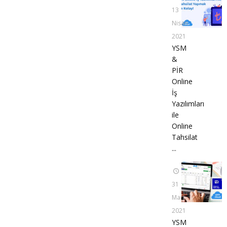
13
Nisan
2021
YSM
&
PİR
Online
İş
Yazılımları
ile
Online
Tahsilat
...
31
Mart
2021
YSM