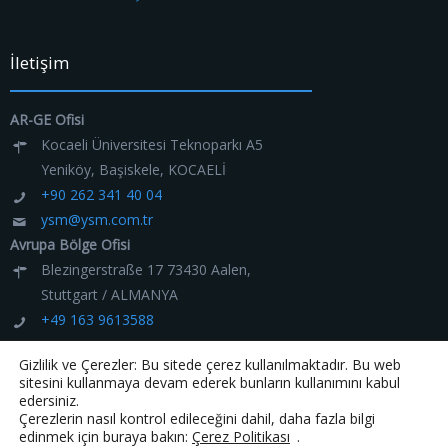
İletişim
AR-GE Ofisi
Kocaeli Üniversitesi Teknoparkı A5
Yeniköy, Başiskele, KOCAELİ
+90 262 341 40 04
ysm@ysm.com.tr
Avrupa Bölge Ofisi
Blezingerstraße 17 73430 Aalen,
Stuttgart / ALMANYA
+49 163 9613588
ysm@ysm.com.tr
Gizlilik ve Çerezler: Bu sitede çerez kullanılmaktadır. Bu web
sitesini kullanmaya devam ederek bunların kullanımını kabul
edersiniz.
Çerezlerin nasıl kontrol edileceğini dahil, daha fazla bilgi
edinmek için buraya bakın:
Çerez Politikası
.