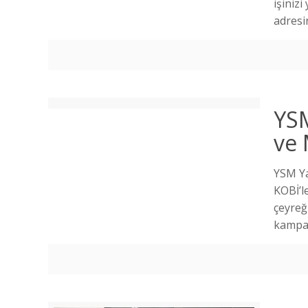
işinizi
adresi
YSM
ve
YSM Ya
KOBİ’le
çeyreğ
kampan