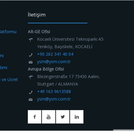
İletişim
Platformu
AR-GE Ofisi
Kocaeli Üniversitesi Teknoparkı A5
Yeniköy, Başiskele, KOCAELİ
+90 262 341 40 04
mi
ysm@ysm.com.tr
timi
Avrupa Bölge Ofisi
Blezingerstraße 17 73430 Aalen,
e ve Ücret
Stuttgart / ALMANYA
+49 163 9613588
ysm@ysm.com.tr