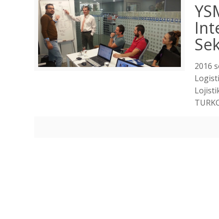
YSM
Int
Se
2016 s
Logist
Lojist
TURKC