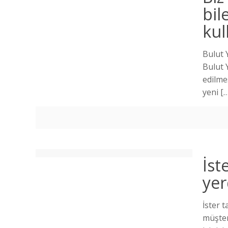
bil
ku
Bulut 
Bulut 
edilme
yeni
[…
İste
yer
İster 
müşter