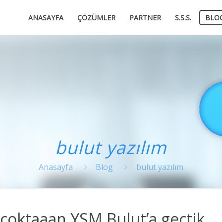
ANASAYFA
ÇÖZÜMLER
PARTNER
S.S.S.
BLO
bulut yazılım
Anasayfa
Blog
bulut yazılım
 çoktaaan YSM.Bulut’a geçtik