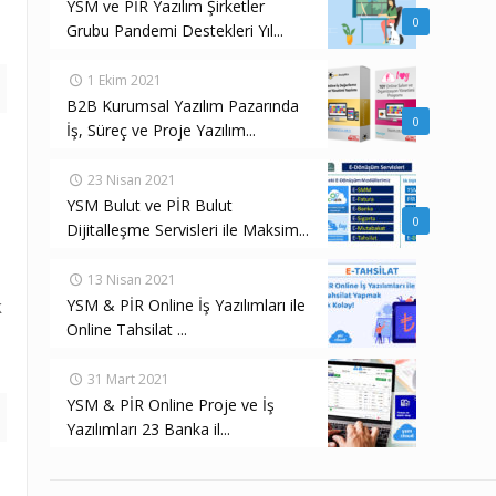
YSM ve PİR Yazılım Şirketler
0
Grubu Pandemi Destekleri Yıl...
1 Ekim 2021
B2B Kurumsal Yazılım Pazarında
0
İş, Süreç ve Proje Yazılım...
23 Nisan 2021
YSM Bulut ve PİR Bulut
0
Dijitalleşme Servisleri ile Maksim...
13 Nisan 2021
k
YSM & PİR Online İş Yazılımları ile
Online Tahsilat ...
31 Mart 2021
YSM & PİR Online Proje ve İş
Yazılımları 23 Banka il...