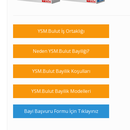
YSM.Bulut İş Ortaklığı
Neden YSM.Bulut Bayiliği?
YSM.Bulut Bayilik Koşulları
YSM.Bulut Bayilik Modelleri
Bayi Başvuru Formu İçin Tıklayınız