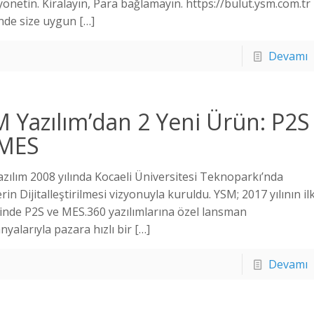
 yönetin. Kiralayın, Para bağlamayın. https://bulut.ysm.com.tr
nde size uygun
[…]
Devamı
 Yazılım’dan 2 Yeni Ürün: P2S
 MES
zılım 2008 yılında Kocaeli Üniversitesi Teknoparkı’nda
rin Dijitalleştirilmesi vizyonuyla kuruldu. YSM; 2017 yılının il
inde P2S ve MES.360 yazılımlarına özel lansman
yalarıyla pazara hızlı bir
[…]
Devamı