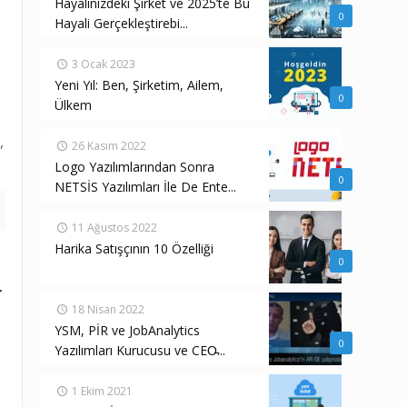
Hayalinizdeki Şirket ve 2025’te Bu
0
Hayali Gerçekleştirebi...
3 Ocak 2023
Yeni Yıl: Ben, Şirketim, Ailem,
0
Ülkem
,
26 Kasım 2022
Logo Yazılımlarından Sonra
0
NETSİS Yazılımları İle De Ente...
11 Ağustos 2022
Harika Satışçının 10 Özelliği
0
r
18 Nisan 2022
YSM, PİR ve JobAnalytics
0
Yazılımları Kurucusu ve CEO̵...
1 Ekim 2021