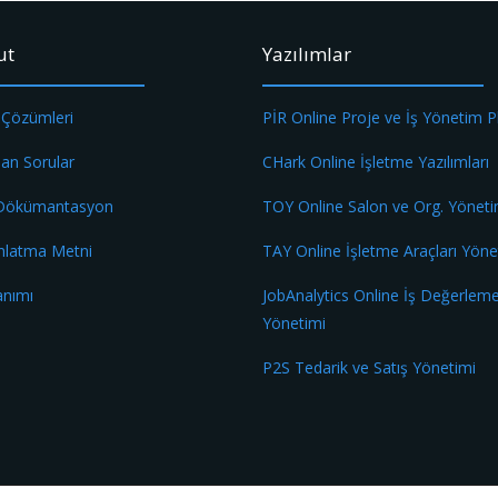
ut
Yazılımlar
 Çözümleri
PİR Online Proje ve İş Yönetim 
lan Sorular
CHark Online İşletme Yazılımları
 Dökümantasyon
TOY Online Salon ve Org. Yöneti
nlatma Metni
TAY Online İşletme Araçları Yöne
anımı
JobAnalytics Online İş Değerlem
Yönetimi
P2S Tedarik ve Satış Yönetimi