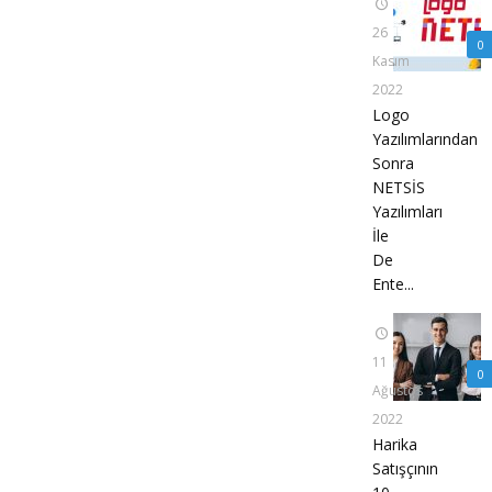
26
0
Kasım
2022
Logo
Yazılımlarından
Sonra
NETSİS
Yazılımları
İle
De
Ente...
11
0
Ağustos
2022
Harika
Satışçının