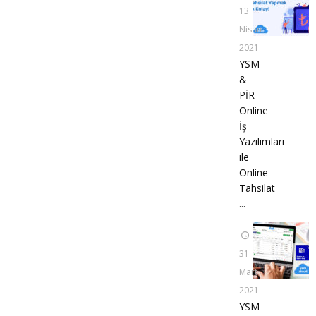
13
Nisan
2021
YSM
&
PİR
Online
İş
Yazılımları
ile
Online
Tahsilat
...
31
Mart
2021
YSM