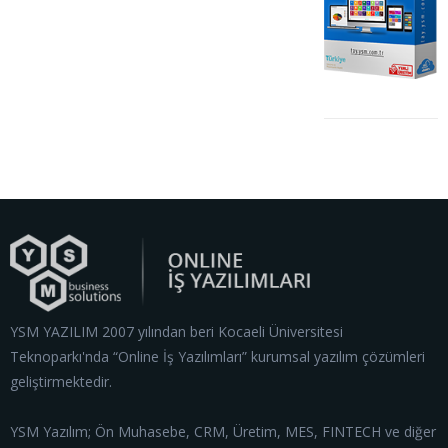
YSM YAZILIM 2007 yılından beri Kocaeli Üniversitesi
Teknoparkı'nda “Online İş Yazılımları” kurumsal yazılım çözümleri
geliştirmektedir.
YSM Yazılım; Ön Muhasebe, CRM, Üretim, MES, FINTECH ve diğer