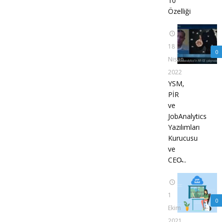
10
Özelliği
18
0
Nisan
2022
YSM,
PİR
ve
JobAnalytics
Yazılımları
Kurucusu
ve
CEO̵...
1
0
Ekim
2021