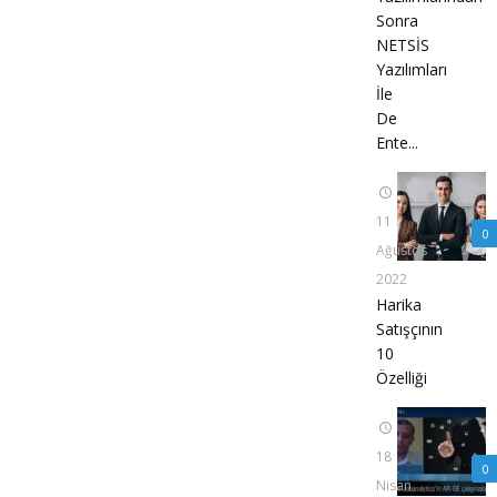
Sonra
NETSİS
Yazılımları
İle
De
Ente...
11
0
Ağustos
2022
Harika
Satışçının
10
Özelliği
18
0
Nisan