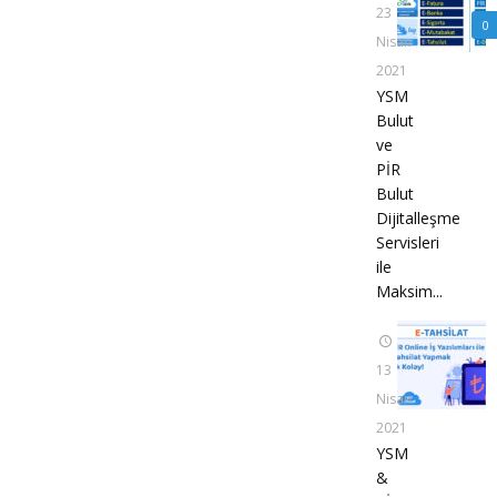
23
0
Nisan
2021
YSM
Bulut
ve
PİR
Bulut
Dijitalleşme
Servisleri
ile
Maksim...
13
Nisan
2021
YSM
&