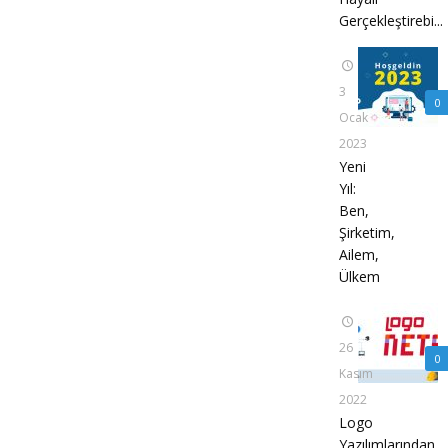
Gerçekleştirebi...
3
0
Ocak
2023
Yeni
Yıl:
Ben,
Şirketim,
Ailem,
Ülkem
26
0
Kasım
2022
Logo
Yazılımlarından