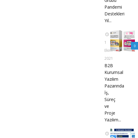
Grubu
Pandemi
Destekleri
Yıl...
1
0
Ekim
2021
B2B
Kurumsal
Yazılım
Pazarında
İş,
Süreç
ve
Proje
Yazılım...