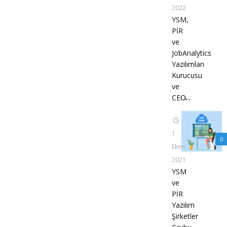
2022
YSM,
PİR
ve
JobAnalytics
Yazılımları
Kurucusu
ve
CEO̵...
1
0
Ekim
2021
YSM
ve
PİR
Yazılım
Şirketler