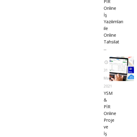
PİR
Online
İş
Yazılımları
ile
Online
Tahsilat
...
31
Mart
2021
YSM
&
PİR
Online
Proje
ve
İş