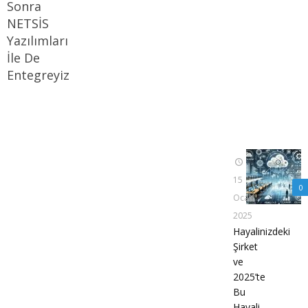
Sonra
NETSİS
Yazılımları
İle De
Entegreyiz
15
0
Ocak
2025
Hayalinizdeki
Şirket
ve
2025’te
Bu
Hayali