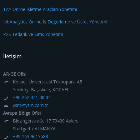
TAY Online İşletme Araçları Yönetimi
JobAnalytics Online İş Değerleme ve Ücret Yönetimi
P2S Tedarik ve Satış Yönetimi
İletişim
AR-GE Ofisi
Kocaeli Üniversitesi Teknoparkı A5
Yeniköy, Başiskele, KOCAELİ
+90 262 341 40 04
ysm@ysm.com.tr
Avrupa Bölge Ofisi
Blezingerstraße 17 73430 Aalen,
Stuttgart / ALMANYA
+49 163 9613588