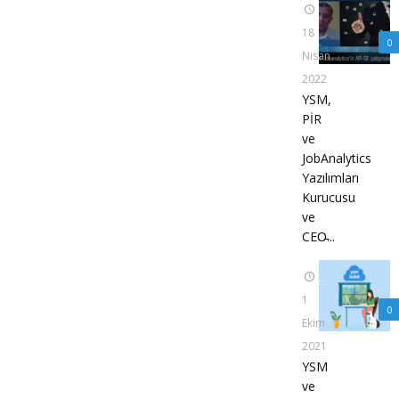
18
0
Nisan
2022
YSM,
PİR
ve
JobAnalytics
Yazılımları
Kurucusu
ve
CEO̵...
1
0
Ekim
2021
YSM
ve