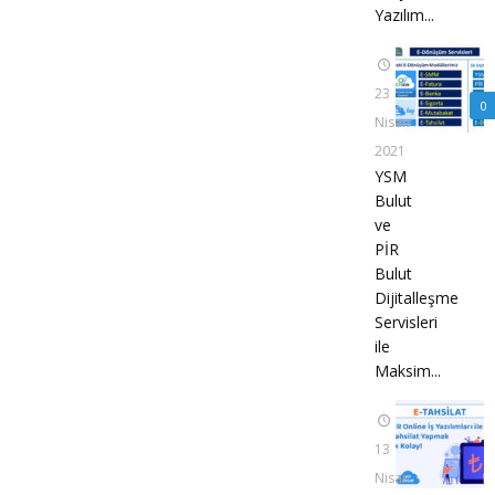
Yazılım...
23
0
Nisan
2021
YSM
Bulut
ve
PİR
Bulut
Dijitalleşme
Servisleri
ile
Maksim...
13
Nisan