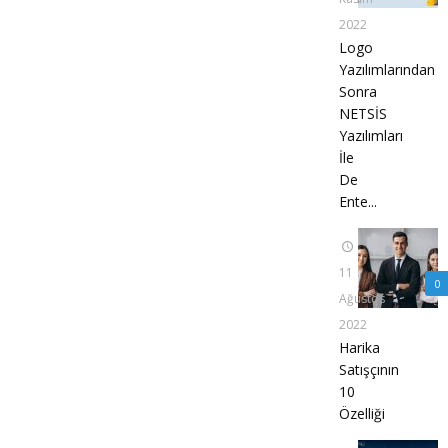
2022
Logo
Yazılımlarından
Sonra
NETSİS
Yazılımları
İle
De
Ente...
11
0
Ağustos
2022
Harika
Satışçının
10
Özelliği