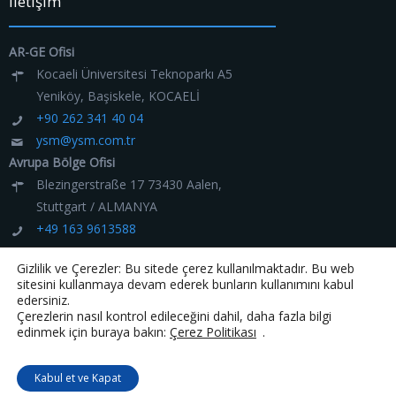
İletişim
AR-GE Ofisi
Kocaeli Üniversitesi Teknoparkı A5
Yeniköy, Başiskele, KOCAELİ
+90 262 341 40 04
ysm@ysm.com.tr
Avrupa Bölge Ofisi
Blezingerstraße 17 73430 Aalen,
Stuttgart / ALMANYA
+49 163 9613588
ysm@ysm.com.tr
Gizlilik ve Çerezler: Bu sitede çerez kullanılmaktadır. Bu web
sitesini kullanmaya devam ederek bunların kullanımını kabul
edersiniz.
Çerezlerin nasıl kontrol edileceğini dahil, daha fazla bilgi
edinmek için buraya bakın:
Çerez Politikası
.
Kabul et ve Kapat
© 2007 - 2026 YSM Yazılım ve Bilişim Teknolojileri Ltd. Şti.