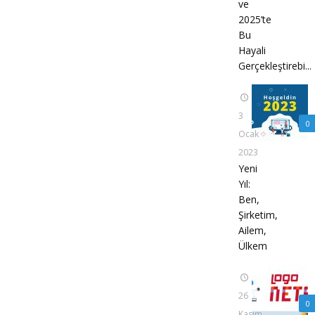
ve
2025’te
Bu
Hayali
Gerçekleştirebi...
3
0
Ocak
2023
Yeni
Yıl:
Ben,
Şirketim,
Ailem,
Ülkem
26
0
Kasım