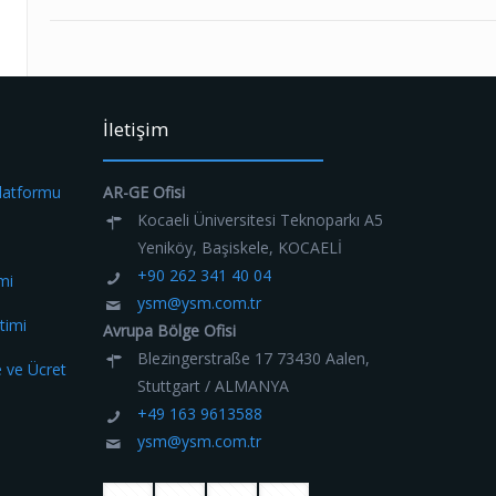
İletişim
Platformu
AR-GE Ofisi
Kocaeli Üniversitesi Teknoparkı A5
Yeniköy, Başiskele, KOCAELİ
+90 262 341 40 04
mi
ysm@ysm.com.tr
timi
Avrupa Bölge Ofisi
Blezingerstraße 17 73430 Aalen,
e ve Ücret
Stuttgart / ALMANYA
+49 163 9613588
ysm@ysm.com.tr