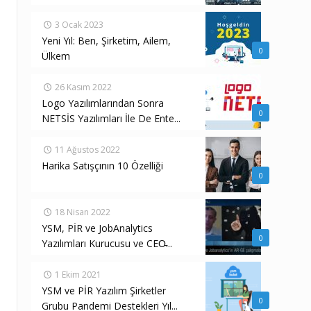
3 Ocak 2023
Yeni Yıl: Ben, Şirketim, Ailem,
0
Ülkem
26 Kasım 2022
Logo Yazılımlarından Sonra
0
NETSİS Yazılımları İle De Ente...
11 Ağustos 2022
Harika Satışçının 10 Özelliği
0
18 Nisan 2022
YSM, PİR ve JobAnalytics
0
Yazılımları Kurucusu ve CEO̵...
1 Ekim 2021
YSM ve PİR Yazılım Şirketler
0
Grubu Pandemi Destekleri Yıl...