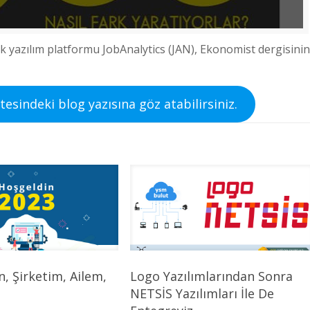
 ik yazılım platformu JobAnalytics (JAN), Ekonomist dergisini
itesindeki blog yazısına göz atabilirsiniz.
en, Şirketim, Ailem,
Logo Yazılımlarından Sonra
NETSİS Yazılımları İle De