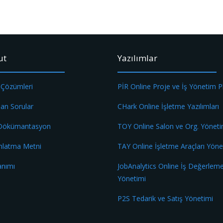
ut
Yazılımlar
 Çözümleri
PİR Online Proje ve İş Yönetim 
lan Sorular
CHark Online İşletme Yazılımları
 Dökümantasyon
TOY Online Salon ve Org. Yöneti
nlatma Metni
TAY Online İşletme Araçları Yöne
anımı
JobAnalytics Online İş Değerlem
Yönetimi
P2S Tedarik ve Satış Yönetimi