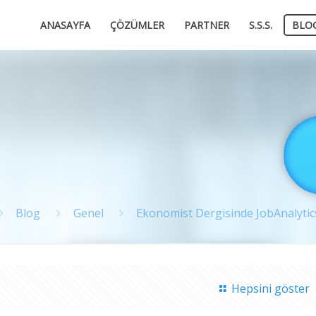
ANASAYFA
ÇÖZÜMLER
PARTNER
S.S.S.
BLO
Blog
Genel
Ekonomist Dergisinde JobAnalytic
Hepsini göster