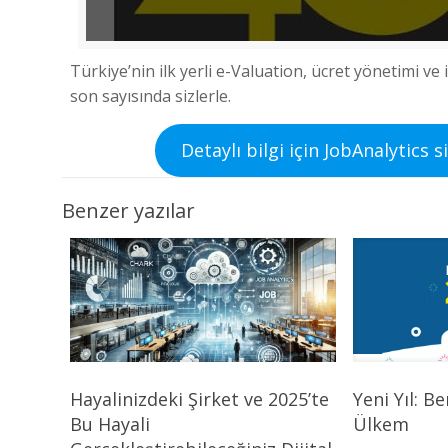
Türkiye’nin ilk yerli e-Valuation, ücret yönetimi ve
son sayısında sizlerle.
Detaylı bilgi için JobAnalytics s
Benzer yazılar
Hayalinizdeki Şirket ve 2025’te
Yeni Yıl: B
Bu Hayali
Ülkem