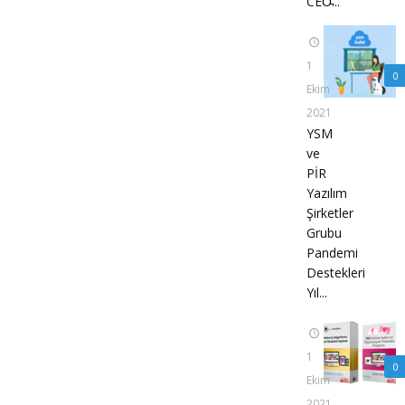
CEO̵...
1
0
Ekim
2021
YSM
ve
PİR
Yazılım
Şirketler
Grubu
Pandemi
Destekleri
Yıl...
1
0
Ekim
2021