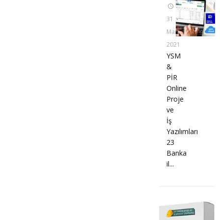
31
Mart
2021
YSM
&
PİR
Online
Proje
ve
İş
Yazılımları
23
Banka
il...