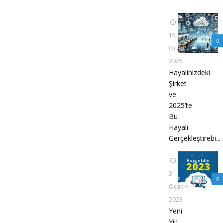
15
0
Ocak
2025
Hayalinizdeki
Şirket
ve
2025’te
Bu
Hayali
Gerçekleştirebi...
3
0
Ocak
2023
Yeni
Yıl: