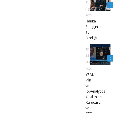
11
0
Ağustos
2022
Harika
Satışçının
10
Özelliği
18
0
Nisan
2022
YSM,
PİR
ve
JobAnalytics
Yazılımları
Kurucusu
ve