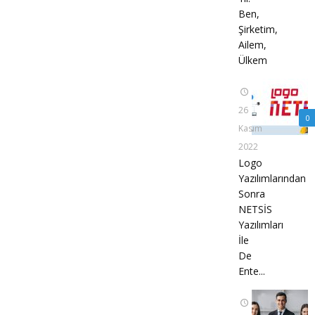
Ben,
Şirketim,
Ailem,
Ülkem
26
0
Kasım
2022
Logo
Yazılımlarından
Sonra
NETSİS
Yazılımları
İle
De
Ente...