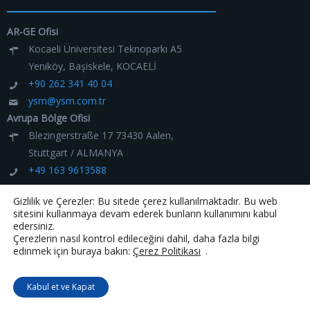
AR-GE Ofisi
Kocaeli Üniversitesi Teknoparkı A5
Yeniköy, Başiskele, KOCAELİ
+90 262 341 40 04
ysm@ysm.com.tr
Avrupa Bölge Ofisi
Blezingerstraße 17 73430 Aalen,
Stuttgart / ALMANYA
+49 163 9613588
ysm@ysm.com.tr
Gizlilik ve Çerezler: Bu sitede çerez kullanılmaktadır. Bu web
sitesini kullanmaya devam ederek bunların kullanımını kabul
edersiniz.
Çerezlerin nasıl kontrol edileceğini dahil, daha fazla bilgi
edinmek için buraya bakın:
Çerez Politikası
.
Kabul et ve Kapat
© 2007 - 2026 YSM Yazılım ve Bilişim Teknolojileri Ltd. Şti.