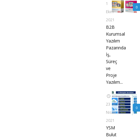
1
0
Ekim
2021
B2B
Kurumsal
Yazılım
Pazarında
İş,
Süreç
ve
Proje
Yazılım...
23
0
Nisan
2021
YSM
Bulut