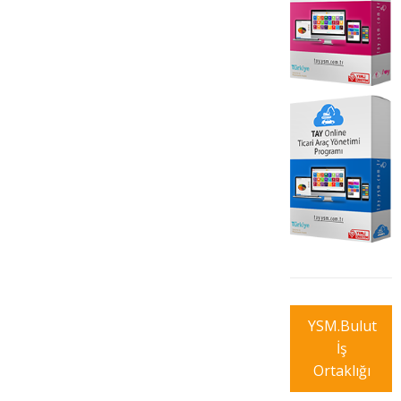
YSM.Bulut
İş
Ortaklığı