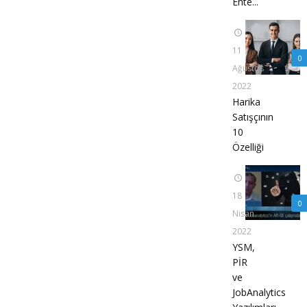
Ente...
11
0
Ağustos
2022
Harika
Satışçının
10
Özelliği
18
0
Nisan
2022
YSM,
PİR
ve
JobAnalytics