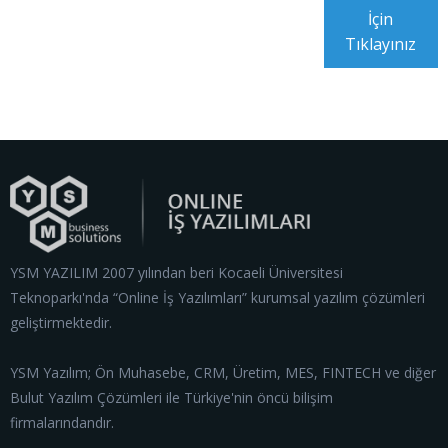
İçin
Tıklayınız
YSM YAZILIM 2007 yılından beri Kocaeli Üniversitesi
Teknoparkı'nda “Online İş Yazılımları” kurumsal yazılım çözümleri
geliştirmektedir.
YSM Yazılım; Ön Muhasebe, CRM, Üretim, MES, FINTECH ve diğer
Bulut Yazılım Çözümleri ile Türkiye'nin öncü bilişim
firmalarındandır.