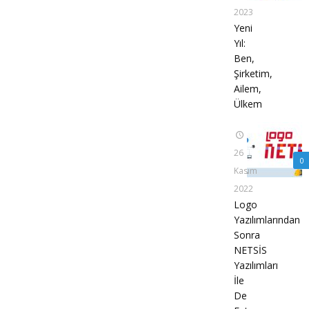
2023
Yeni
Yıl:
Ben,
Şirketim,
Ailem,
Ülkem
26
0
Kasım
2022
Logo
Yazılımlarından
Sonra
NETSİS
Yazılımları
İle
De