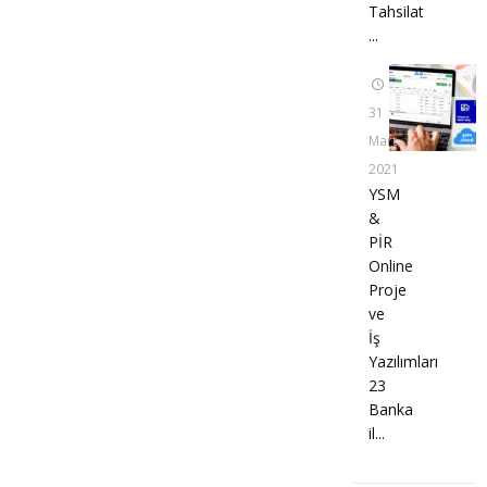
Tahsilat
...
31
Mart
2021
YSM
&
PİR
Online
Proje
ve
İş
Yazılımları
23
Banka
il...