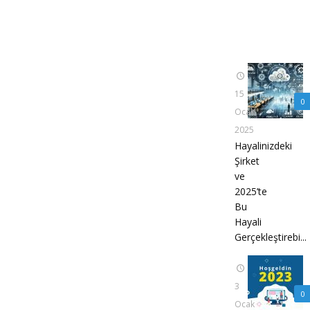
15
0
Ocak
2025
Hayalinizdeki
Şirket
ve
2025’te
Bu
Hayali
Gerçekleştirebi...
3
0
Ocak