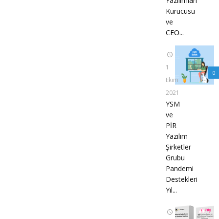
Yazılımları
Kurucusu
ve
CEO̵...
1
0
Ekim
2021
YSM
ve
PİR
Yazılım
Şirketler
Grubu
Pandemi
Destekleri
Yıl...