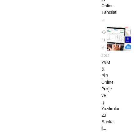
Online
Tahsilat
...
31
Mart
2021
YSM
&
PİR
Online
Proje
ve
İş
Yazılımları
23
Banka
il...