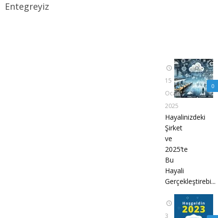
Entegreyiz
15
0
Ocak
2025
Hayalinizdeki
Şirket
ve
2025’te
Bu
Hayali
Gerçekleştirebi...
3