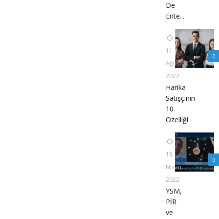
De
Ente...
11
0
Ağustos
2022
Harika
Satışçının
10
Özelliği
18
0
Nisan
2022
YSM,
PİR
ve