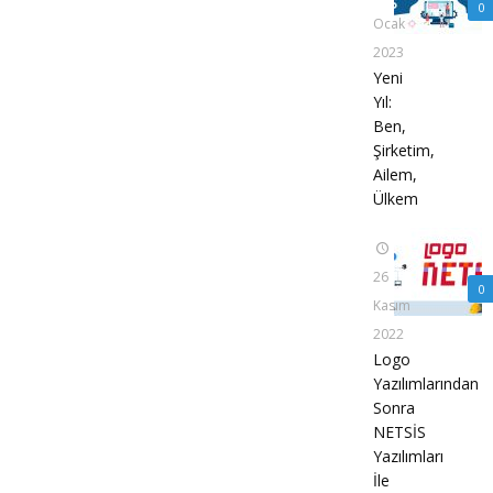
0
Ocak
2023
Yeni
Yıl:
Ben,
Şirketim,
Ailem,
Ülkem
26
0
Kasım
2022
Logo
Yazılımlarından
Sonra
NETSİS
Yazılımları
İle