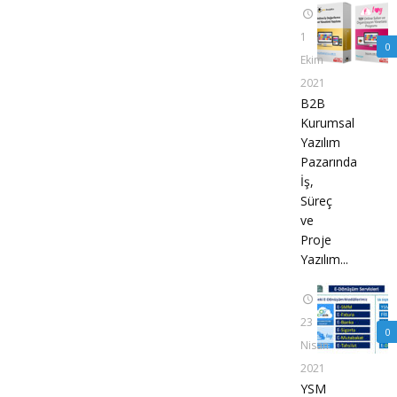
1
0
Ekim
2021
B2B
Kurumsal
Yazılım
Pazarında
İş,
Süreç
ve
Proje
Yazılım...
23
0
Nisan
2021
YSM