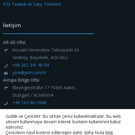
P2S Tedarik ve Satış Yönetimi
İletişim
AR-GE Ofisi
Kocaeli Üniversitesi Teknoparkı A5
Yeniköy, Başiskele, KOCAELİ
+90 262 341 40 04
ysm@ysm.com.tr
Avrupa Bölge Ofisi
Blezingerstraße 17 73430 Aalen,
Stuttgart / ALMANYA
+49 163 9613588
ysm@ysm.com.tr
Gizlilik ve Çerezler: Bu sitede çerez kullanılmaktadır. Bu web
sitesini kullanmaya devam ederek bunların kullanımını kabul
edersiniz.
Çerezlerin nasıl kontrol edileceğini dahil, daha fazla bilgi